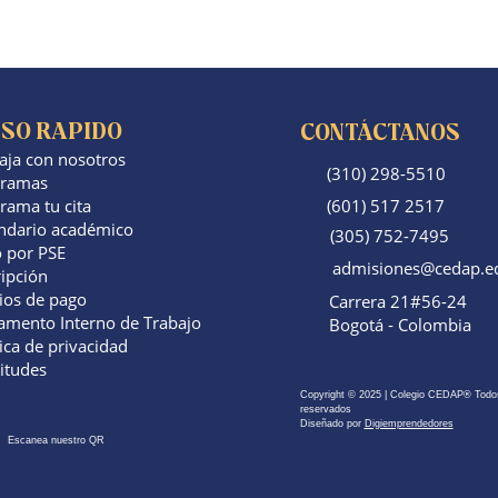
SO RAPIDO
CONTÁCTANOS
aja con nosotros
(310) 298-5510
gramas
rama tu cita
(601) 517 2517
ndario académico
(305) 752-7495
 por PSE
admisiones@cedap.e
ripción
os de pago
Carrera 21#56-24
amento Interno de Trabajo
Bogotá - Colombia
ica de privacidad​
citudes
Copyright © 2025 | Colegio CEDAP® Todo
reservados
Diseñado por
Digiemprendedores
Escanea nuestro QR