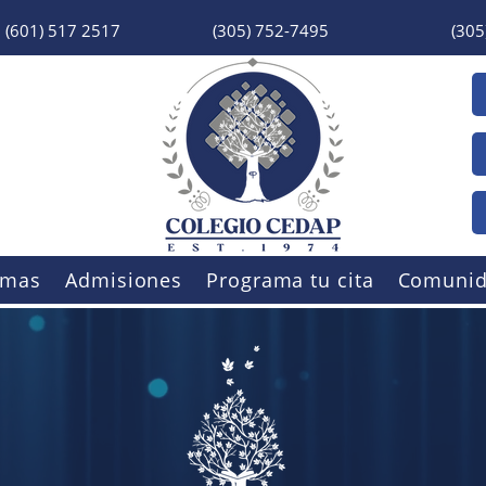
(601) 517 2517
(305) 752-7495
(305
amas
Admisiones
Programa tu cita
Comuni