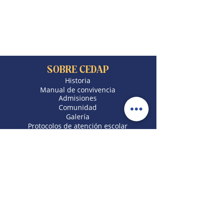
SOBRE CEDAP
Historia
Manual de convivencia
Admisiones
Comunidad
Galería
Protocolos de atención escolar
Política de plataformas
Privacy Policy APP
ACCESO RAPIDO
Trabaja con nosotros
​Programas