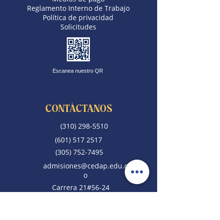
Reglamento Interno de Trabajo
Política de privacidad​
Solicitudes
Escanea nuestro QR
CONTÁCTANOS
(310) 298-5510
(601) 517 2517
(305) 752-7495
admisiones@cedap.edu.c
o
Carrera 21#56-24
Bogotá - Colombia
Copyright © 2025 | Colegio CEDAP® Todos
derechos reservados