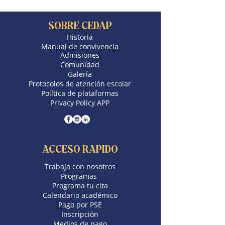
HORARIO DE CLASES 2025
SOBRE CEDAP
Historia
Manual de convivencia
Sexto
Septimo
Admisiones
Octavo A
Octavo B
Comunidad
Galería
Protocolos de atención escolar
Política de plataformas
Privacy Policy APP
ACCESO RAPIDO
Trabaja con nosotros
​Programas
Programa tu cita
Calendario académico
Pago por PSE
Inscripción
Medios de pago