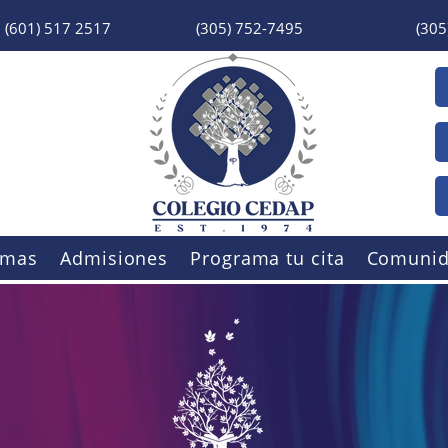
(601) 517 2517
(305) 752-7495
(305
amas
Admisiones
Programa tu cita
Comuni