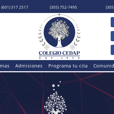
(601) 517 2517
(305) 752-7495
(305
amas
Admisiones
Programa tu cita
Comuni