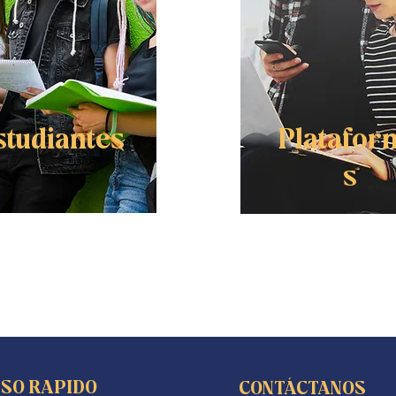
studiantes
Platafor
s
SO RAPIDO
CONTÁCTANOS