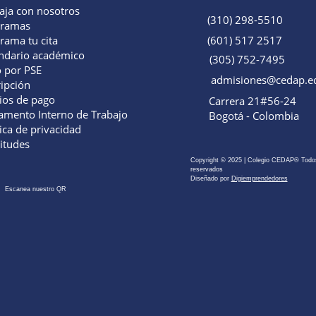
aja con nosotros
(310) 298-5510
gramas
rama tu cita
(601) 517 2517
ndario académico
(305) 752-7495
 por PSE
admisiones@cedap.e
ripción
os de pago
Carrera 21#56-24
amento Interno de Trabajo
Bogotá - Colombia
ica de privacidad​
citudes
Copyright © 2025 | Colegio CEDAP® Todo
reservados
Diseñado por
Digiemprendedores
Escanea nuestro QR