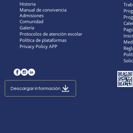
Historia
Trab
Manual de convivencia
​Pro
Admisiones
Prog
Comunidad
Cale
Galería
Pago
Protocolos de atención escolar
Insc
Política de plataformas
Medi
Privacy Policy APP
Regl
Polít
Soli
Descargar información