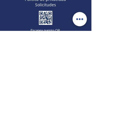
Solicitudes
Escanea nuestro QR
CONTÁCTANOS
(310) 298-5510
(601) 517 2517
(305) 752-7495
admisiones@cedap.edu.c
o
Carrera 21#56-24
Bogotá - Colombia
Copyright © 2025 | Colegio CEDAP® Todos
derechos reservados
Diseñado por
Digiemprendedores