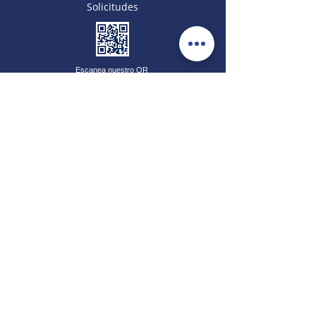
Solicitudes
Escanea nuestro QR
CONTÁCTANOS
(310) 298-5510
(601) 517 2517
(305) 752-7495
admisiones@cedap.edu.c
o
Carrera 21#56-24
Bogotá - Colombia
Copyright © 2025 | Colegio CEDAP® Todos
derechos reservados
Diseñado por
Digiemprendedores