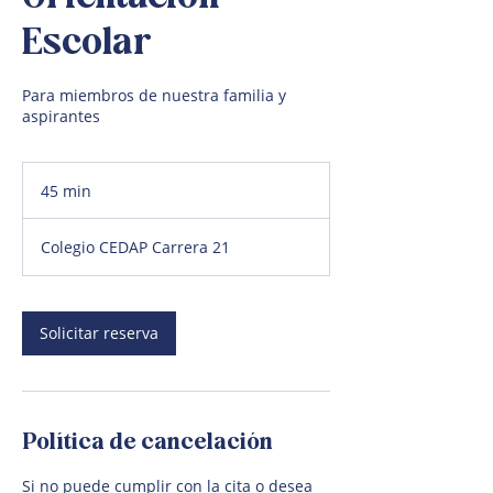
Escolar
Para miembros de nuestra familia y
aspirantes
45 min
4
5
Colegio CEDAP Carrera 21
m
i
n
Solicitar reserva
Política de cancelación
Si no puede cumplir con la cita o desea